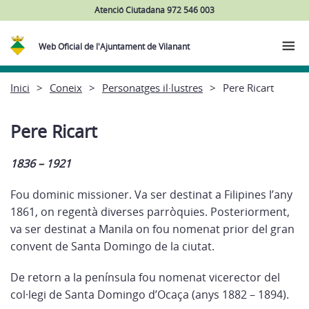
Atenció Ciutadana 972 546 003
Web Oficial de l'Ajuntament de Vilanant
Inici
Coneix
Personatges il·lustres
Pere Ricart
Pere Ricart
1836 – 1921
Fou dominic missioner. Va ser destinat a Filipines l’any
1861, on regentà diverses parròquies. Posteriorment,
va ser destinat a Manila on fou nomenat prior del gran
convent de Santa Domingo de la ciutat.
De retorn a la península fou nomenat vicerector del
col·legi de Santa Domingo d’Ocaça (anys 1882 – 1894).