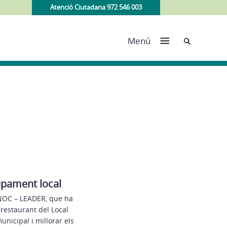
Atenció Ciutadana 972 546 003
Cerca
Menú
pament local
INOC – LEADER, que ha
restaurant del Local
nicipal i millorar els