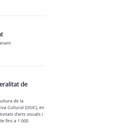
nt
lanant
ralitat de
ultura de la
iva Cultural (OSIC), en
itats d’arts visuals i
de fins a 1.000