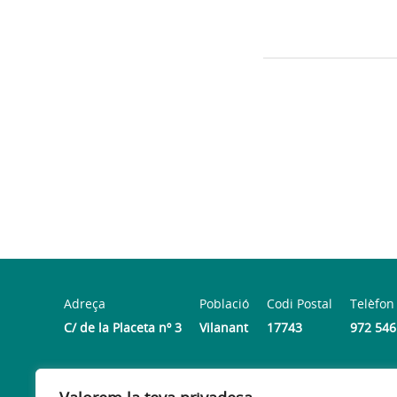
Adreça
Població
Codi Postal
Telèfon
C/ de la Placeta nº 3
Vilanant
17743
972 546
Horari