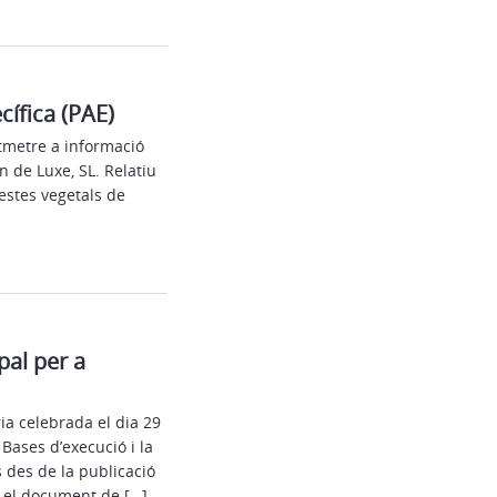
cífica (PAE)
tmetre a informació
n de Luxe, SL. Relatiu
estes vegetals de
pal per a
ia celebrada el dia 29
Bases d’execució i la
s des de la publicació
a el document de […]