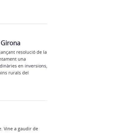
 Girona
jançant resolució de la
untament una
inàries en inversions,
ins rurals del
re. Vine a gaudir de