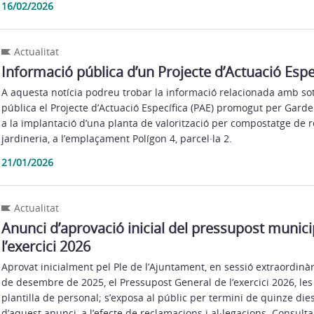
16/02/2026
Actualitat
Informació pública d’un Projecte d’Actuació Espe
A aquesta notícia podreu trobar la informació relacionada amb so
pública el Projecte d’Actuació Específica (PAE) promogut per Garde
a la implantació d’una planta de valorització per compostatge de r
jardineria, a l’emplaçament Polígon 4, parcel·la 2.
21/01/2026
Actualitat
Anunci d’aprovació inicial del pressupost munici
l’exercici 2026
Aprovat inicialment pel Ple de l’Ajuntament, en sessió extraordinàr
de desembre de 2025, el Pressupost General de l’exercici 2026, les 
plantilla de personal; s’exposa al públic per termini de quinze die
d’aquest anunci, a l’efecte de reclamacions i al·legacions. Consult